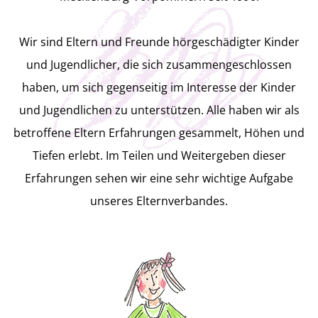
der einen frischen Wind bringt!
Mitglied werden
Wir sind Eltern und Freunde hörgeschädigter Kinder
Tut gut
und Jugendlicher, die sich zusammengeschlossen
haben, um sich gegenseitig im Interesse der Kinder
und Jugendlichen zu unterstützen. Alle haben wir als
Der Verband ist auf Spenden
betroffene Eltern Erfahrungen gesammelt, Höhen und
angewiesen, denn in jeder Generation
Tiefen erlebt. Im Teilen und Weitergeben dieser
gibt es Eltern, die Unterstützung
Erfahrungen sehen wir eine sehr wichtige Aufgabe
unseres Elternverbandes.
benötigen!
Wir freuen uns über jede Spende, die
den Fortbestand des Vereins sichert!