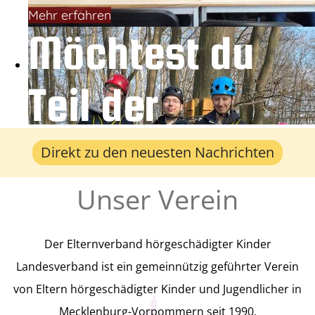
Mehr erfahren
Möchtest du
Teil der
Gemeinschaft
Direkt zu den neuesten Nachrichten
Unser Verein
werden?
Der Elternverband hörgeschädigter Kinder
Der Verband ist offen für Alle! Wir
Landesverband ist ein gemeinnützig geführter Verein
freuen uns über jeden Neuzugang,
von Eltern hörgeschädigter Kinder und Jugendlicher in
Mecklenburg-Vorpommern seit 1990.